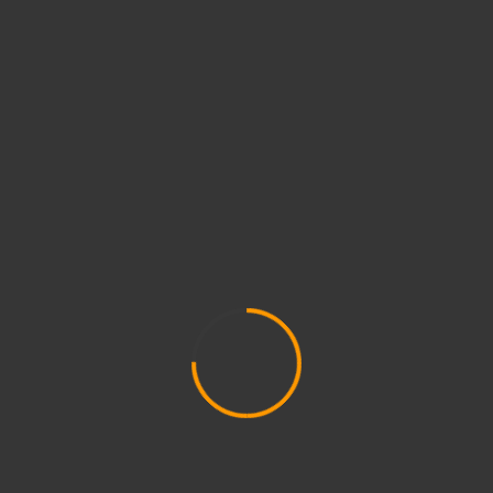
साँस्कृतिक कवः
January 28, 2021
Jyapu Samaj
मदन महर्जननारायणदेवी महर्जनराम डंगोलराजु महर्जनहरि गोबिन्द
महर्जनदिनेश महर्जनराजु महर्जनबिनाेद महर्जनसतिना
महर्जनबाबुरत्न महर्जनप्रशिस महर्जन कजीःदुजः
छ्याञ्जेदुजःदुजःदुजःदुजःदुजःदुजःदुजःमनोनित…