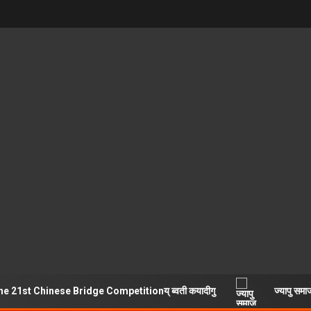
1st Chinese Bridge Competitionय् ब्वती कयादीगु
ज्यापु समाज य