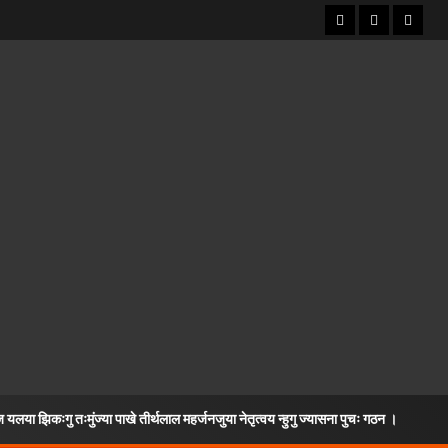
लया झिकःगु तःमुंज्या पाखे तीर्थलाल महर्जनजुया नेतृत्वय न्हुगु ज्यासना पुचः गठन ।