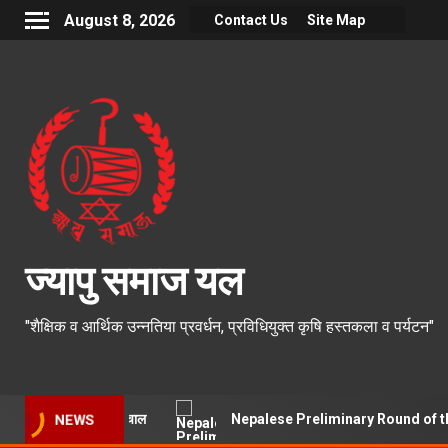
August 8, 2026
Contact Us
Site Map
ज्यापु समाज यल
"शैक्षिक व आर्थिक उन्नतिया प्रवर्धन, प्रविधियुक्त कृषि हस्तकला व पर्यटन"
बृहत गुरू हने ज्याझ्वः क्वचाल
Nepalese Preliminary Round of the 2
NEWS